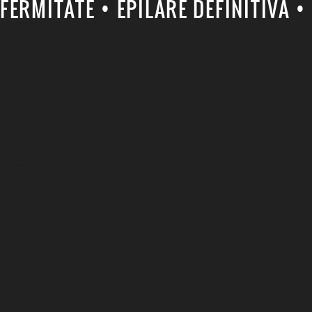
FERMITATE • EPILARE DEFINITIVĂ 
Navigation
Home
About
Contact
Social
Facebook
Instagram
Youtube